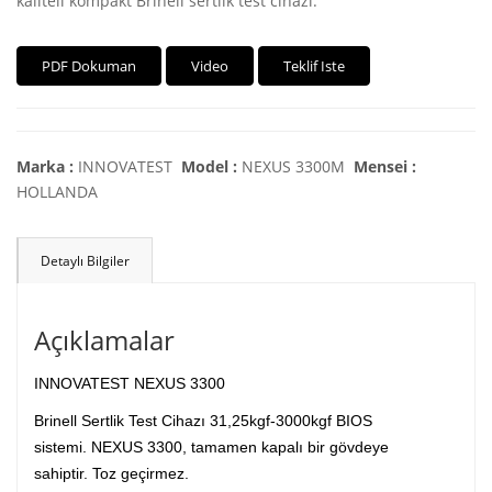
kaliteli kompakt Brinell sertlik test cihazı.
PDF Dokuman
Video
Teklif Iste
Marka :
INNOVATEST
Model :
NEXUS 3300M
Mensei :
HOLLANDA
Detaylı Bilgiler
Açıklamalar
INNOVATEST NEXUS 3300
Brinell Sertlik Test Cihazı 31,25kgf-3000kgf BIOS
sistemi. NEXUS 3300, tamamen kapalı bir gövdeye
sahiptir. Toz geçirmez.