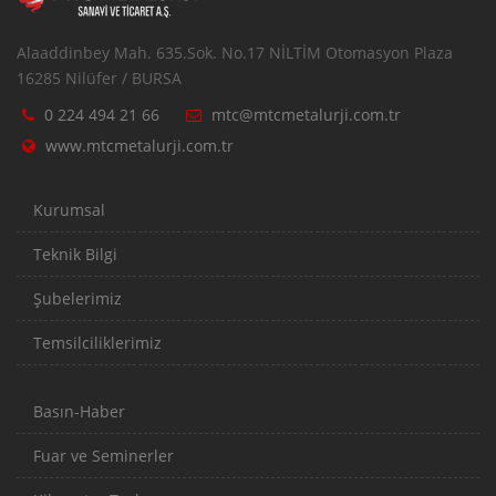
Alaaddinbey Mah. 635.Sok. No.17 NİLTİM Otomasyon Plaza
16285 Nilüfer / BURSA
0 224 494 21 66
mtc@mtcmetalurji.com.tr
www.mtcmetalurji.com.tr
Kurumsal
Teknik Bilgi
Şubelerimiz
Temsilciliklerimiz
Basın-Haber
Fuar ve Seminerler