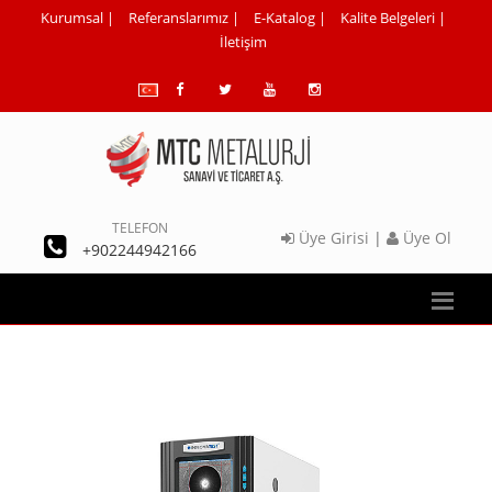
Kurumsal
|
Referanslarımız
|
E-Katalog
|
Kalite Belgeleri
|
İletişim
TELEFON
Üye Girisi
|
Üye Ol
+902244942166