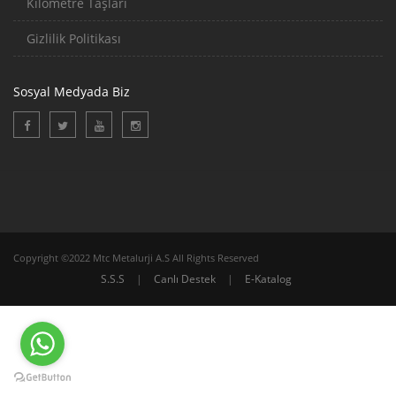
Kilometre Taşları
Gizlilik Politikası
Sosyal Medyada Biz
Copyright ©2022 Mtc Metalurji A.S All Rights Reserved
S.S.S
|
Canlı Destek
|
E-Katalog