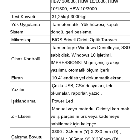
HBW 10/500, HBW 10/1000, HBW
10/1500, HBW 10/3000
Test Kuvveti
31,25kgf-3000kgf
Yük Uygulama
Tam otomatik, Yük hücresi, kapalı
Sistemi
döngü, geri besleme.
Mikroskop
BIOS Brinell Girinti Optik Tarayıcı.
Tam entegre Windows Denetleyici, SSD
sabit disk, Windows 10 işletimli,
Cihaz Kontrolü
IMPRESSIONSTM gelişmiş iş akışı
yazılımı, otomatik ölçüm içerir
Ekran
10.4” endüstriyel dokunmatik ekran.
Çoklu USB, CSV dosyaları, tek
Yazılım
okumalar, raporlar, yazıcı.
Işıklandırma
Power Led
Manuel veya motorlu. Girintiyi korumak
Z - Ekseni
ve iş parçasını örs veya kademeye
sabitlemek için kelepçe.
3300 :
345 mm (Y) X 230 mm (D) ;
Çalışma Boyutu
3300M :
365mm (Y) X 230mm (D)