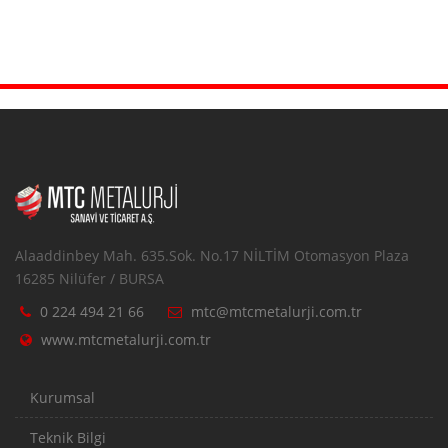
Alaaddinbey Mah. 635.Sok. No.17 NİLTİM Otomasyon Plaza
16285 Nilüfer / BURSA
0 224 494 21 66
mtc@mtcmetalurji.com.tr
www.mtcmetalurji.com.tr
Kurumsal
Teknik Bilgi