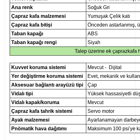
Ana renk
Soğuk Gri
Çapraz kafa malzemesi
Yumuşak Çelik katı
Çapraz kafa bitişi
Önceden astarlanmış, ü
Taban kapağı
ABS
Taban kapağı rengi
Siyah
Talep üzerine ek çaprazkafa h
Kuvvet koruma sistemi
Mevcut - Dijital
Yer değiştirme koruma sistemi
Evet, mekanik ve kullanı
Aksesuar bağlantı arayüzü tipi
Çap
Vidalı tipi
Yüksek hassasiyetli dü
Vidalı kapak/koruma
Mevcut
Çapraz kafa tahrik sistemi
Servo motor
Ayak malzemesi
Ayarlanamayan darbeye 
Pnömatik hava dağıtımı
Maksimum 100 psi'ye kad