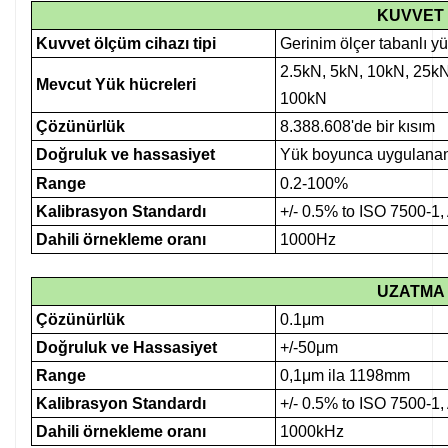
KUVVET
Kuvvet ölçüm cihazı tipi
Gerinim ölçer tabanlı yü
2.5kN, 5kN, 10kN, 25kN
Mevcut Yük hücreleri
100kN
Çözünürlük
8.388.608'de bir kısım
Doğruluk ve hassasiyet
Yük boyunca uygulanan k
Range
0.2-100%
Kalibrasyon Standardı
+/- 0.5% to ISO 7500-1
Dahili örnekleme oranı
1000Hz
UZATMA
Çözünürlük
0.1μm
Doğruluk ve Hassasiyet
+/-50μm
Range
0,1μm ila 1198mm
Kalibrasyon Standardı
+/- 0.5% to ISO 7500-1
Dahili örnekleme oranı
1000kHz