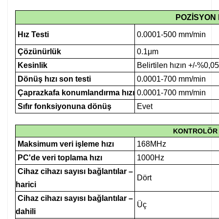
POZİSYON
Hız Testi
0.0001-500 mm/min
Çözünürlük
0.1μm
Kesinlik
Belirtilen hızın +/-%0,05
Dönüş hızı son testi
0.0001-700 mm/min
Çaprazkafa konumlandırma hızı
0.0001-700 mm/min
Sıfır fonksiyonuna dönüş
Evet
KONTROLÖR 
Maksimum veri işleme hızı
168MHz
PC'de veri toplama hızı
1000Hz
Cihaz cihazı sayısı bağlantılar –
Dört
harici
Cihaz cihazı sayısı bağlantılar –
Üç
dahili