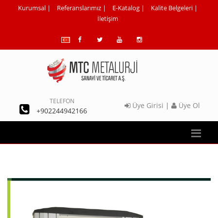
Kurumsal
|
Referanslarımız
|
E-Katalog
|
Kalite Belgeleri
|
İletişim
TELEFON
Üye Girisi
|
Üye Ol
+902244942166