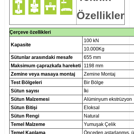
Özellikler
Çerçeve özellikleri
100 kN
Kapasite
10.000Kg
Sütunlar arasındaki mesafe
655 mm
Maksimum çaprazkafa hareketi
1198 mm
Zemine veya masaya montaj
Zemine Montaj
Test Bölgeleri
Bir Bölge
Sütun sayısı
İki
Sütun Malzemesi
Alüminyum ekstrüzyon
Sütun Bitişi
Eloksal
Sütun Rengi
Natural
Temel Malzeme
Yumuşak Çelik
Temel Kaplama
Önceden astarlanmış, ü