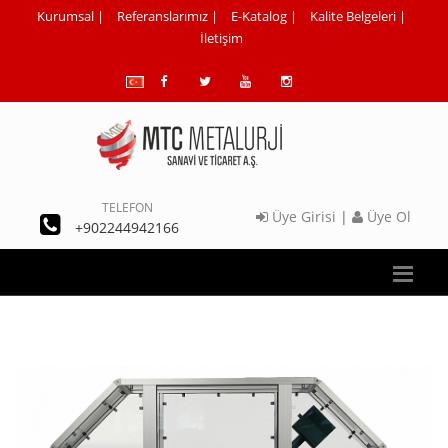
Kurumsal
|
Referanslarımız
|
E-Katalog
|
Kalite Belgeleri
|
İletişim
TELEFON
Üye Girisi
|
Üye Ol
+902244942166