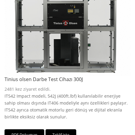
Tinius olsen Darbe Test Cihazı 300J
2481
kez ziyaret edildi.
IT542 Impact modeli, 542J (400ft.lbf) kullanılabilir enerjiye
sahip olması dışında IT406 modeliyle aynı özellikleri paylaşır.
IT542 ayrıca otomatik motorlu geri dönüş ve dijital ekranla
birlikte eksiksiz olarak sunulur.
PDF Dokuman
Teklif Iste