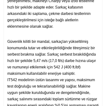
yerleştirilmesi, makineyi Charpy veya Izod testlerine
hızlı bir şekilde adapte eder. Sarkaç kafasının
arkasındaki iki saplama, çekme darbesi testlerinin
gerçekleştirilmesi için isteğe bağlı aletlerin
eklenmesine olanak sağlar.
Güvenlik kilitli bir mandal, sarkaçları yükseltilmiş
konumunda tutar ve etkinleştirildiğinde titreşimsiz bir
serbest bırakma sağlar. Sarkaç serbest bırakıldığında
hızlı bir şekilde 5,47 m/s (17,0 ft/s) darbe hızına ulaşır
ve numuneyi etkilemek için 542 J (400 ft.lbf)
maksimum kullanılabilir enerjiye sahiptir.
IT542 modelinin üstün tasarımı ve yapısı, maksimum
test doğruluğu ve tekrarlanabilirliği sağlar. Makine
uygun şekilde kurulduğunda ve dengelendiğinde,
sarkaç salınımı sırasındaki toplam sürtünme ve rüzgar
kayıplarının enerji aralığının %0,5'ini aşmaması garanti