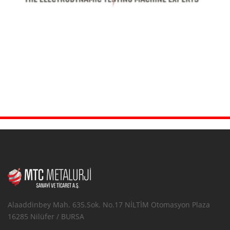
Alaaddinbey Mah. 635.Sok. No.17 NİLTİM Otomasyon Plaza
16285 Nilüfer / BURSA