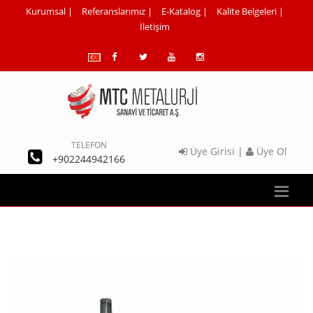
Kurumsal
|
Referanslarımız
|
E-Katalog
|
Kalite Belgeleri
|
İletişim
TELEFON
Üye Girisi
|
Üye Ol
+902244942166