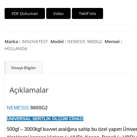
PDF Dokuman
Video
Teklif Iste
Marka :
INNOVATEST
Model :
NEMESIS 9800G2
Mensei :
HOLLANDA
Detaylı Bilgiler
Açıklamalar
NEMESIS
9800G2
ÜNİVERSAL SERTLİK ÖLÇÜM CİHAZI
500gf – 3000kgf kuvvet aralığına sahip bu özel yapım Üniversa