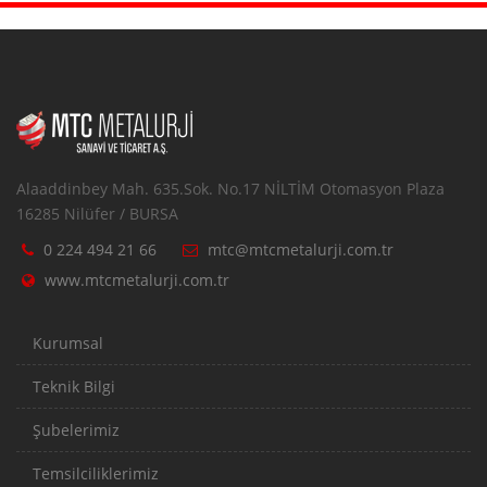
Alaaddinbey Mah. 635.Sok. No.17 NİLTİM Otomasyon Plaza
16285 Nilüfer / BURSA
0 224 494 21 66
mtc@mtcmetalurji.com.tr
www.mtcmetalurji.com.tr
Kurumsal
Teknik Bilgi
Şubelerimiz
Temsilciliklerimiz