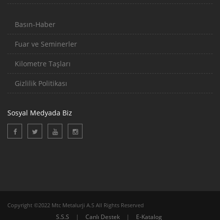
Basın-Haber
Fuar ve Seminerler
Kilometre Taşları
Gizlilik Politikası
Sosyal Medyada Biz
Copyright ©2022 Mtc Metalurji A.S All Rights Reserved
S.S.S
|
Canlı Destek
|
E-Katalog