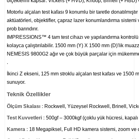
ölçeklerini kapsar: Vickers (+ HVD), Knoop, Brinell (+ HBD)
Motorlu alçalan test kafası 9 konumlu bir taretle donatılmıştır ve
aktüatörleri, objektifler, çapraz lazer konumlandırma sistemi
prob barındırır.
IMPRESSIONS™ 4 tam test cihazı ve yapılandırma kontrolü 2
kolayca çalıştırılabilir. 1500 mm (Y) X 1500 mm (D)'lik muaz
NEMESIS 9800G2 ağır ve çok büyük parçalar için mükemme
.
İkinci Z ekseni, 125 mm stroklu alçalan test kafası ve 1500 m
sunuyor.
Teknik Özellikler
Ölçüm Skalası :
Rockwell, Yüzeysel Rockwell, Brinell, Vic
Test Kuvvetleri :
500gf – 3000kgf (çoklu yük hücresi, kapalı
Kamera :
18 Megapiksel, Full HD kamera sistemi, zoom ve