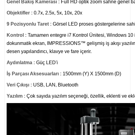
Genel Bakış Kamerası :
Full HD optik zoom sahne genel b
Objektifler :
0.7x, 2.5x, 5x, 10x, 20x
9 Pozisyonlu Taret :
Görsel LED proses göstergelerine sahip 
Kontrol :
Tamamen entegre i7 Kontrol Ünitesi, Windows 10 iş
dokunmatik ekran, IMPRESSIONS™ gelişmiş iş akışı yazılımı
desen yapılandırıcı, klavye ve fare içerir.
Aydınlatma :
Güç LED'i
İş Parçası Aksesuarları :
1500mm (Y) X 1500mm (D)
Veri Çıkışı :
USB, LAN, Bluetooth
Yazılım :
Çok sayıda yazılım seçeneği, özellik, eklenti ve ekle