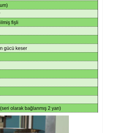
mum)
r
lmiş fişli
en gücü keser
(seri olarak bağlanmış 2 yarı)