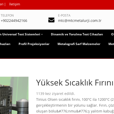
eri
|
İletişim
TELEFON
E-POSTA
+902244942166
mtc@mtcmetalurji.com.tr
n Universal Test Sistemleri
Dinamik ve Yorulma Test Cihazları
O
hazları
Profil Projeksiyonlar
Metalografi Sarf Malzemeler
Met
Yüksek Sıcaklık Fırı
1139
kez ziyaret edildi.
Tinius Olsen sıcaklık fırını, 100°C ila 1200°C (
gerçekleştirmenin bir yolunu sağlar. Fırın, ç
oluşan bölu&#776;nmu&#776;ş yalıtım kabuğunu