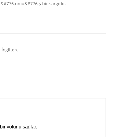
lu&#776;nmu&#776;ş bir sargıdır.
:
İngiltere
n bir yolunu sağlar.