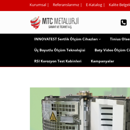
Kurumsal
|
Referanslarımız
|
E-Katalog
|
Kalite Belgel
INNOVATEST Sertlik Ölçüm Cihazları
Tinius Olse
Üç Boyutlu Ölçüm Teknolojisi
Baty Video Ölçüm Ci
RSI Korozyon Test Kabinleri
Kampanyalar