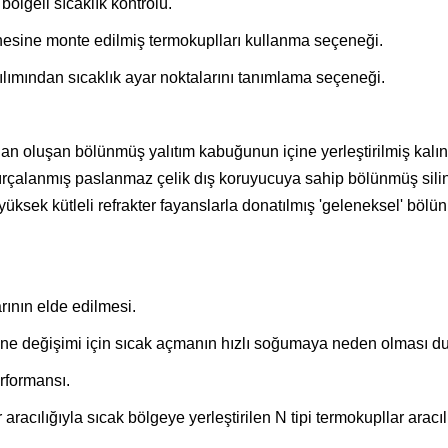
bölgeli sıcaklık kontrolü.
nesine monte edilmiş termokuplları kullanma seçeneği.
ımından sıcaklık ayar noktalarını tanımlama seçeneği.
an oluşan bölünmüş yalıtım kabuğunun içine yerleştirilmiş kalın g
fırçalanmış paslanmaz çelik dış koruyucuya sahip bölünmüş silind
yüksek kütleli refrakter fayanslarla donatılmış 'geleneksel' bölün
rının elde edilmesi.
numune değişimi için sıcak açmanın hızlı soğumaya neden olması 
rformansı.
aracılığıyla sıcak bölgeye yerleştirilen N tipi termokupllar aracılı