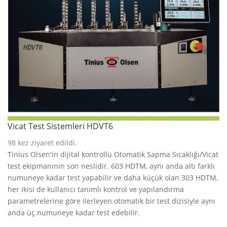
Vicat Test Sistemleri HDVT6
98
kez ziyaret edildi.
Tinius Olsen'in dijital kontrollü Otomatik Sapma Sıcaklığı/Vicat
test ekipmanının son neslidir. 603 HDTM, aynı anda altı farklı
numuneye kadar test yapabilir ve daha küçük olan 303 HDTM,
her ikisi de kullanıcı tanımlı kontrol ve yapılandırma
parametrelerine göre ilerleyen otomatik bir test dizisiyle aynı
anda üç numuneye kadar test edebilir.