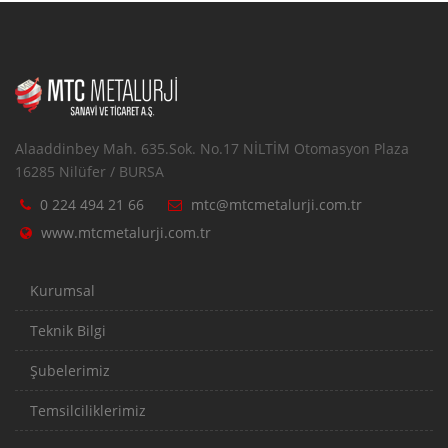
Alaaddinbey Mah. 635.Sok. No.17 NİLTİM Otomasyon Plaza
16285 Nilüfer / BURSA
0 224 494 21 66
mtc@mtcmetalurji.com.tr
www.mtcmetalurji.com.tr
Kurumsal
Teknik Bilgi
Şubelerimiz
Temsilciliklerimiz