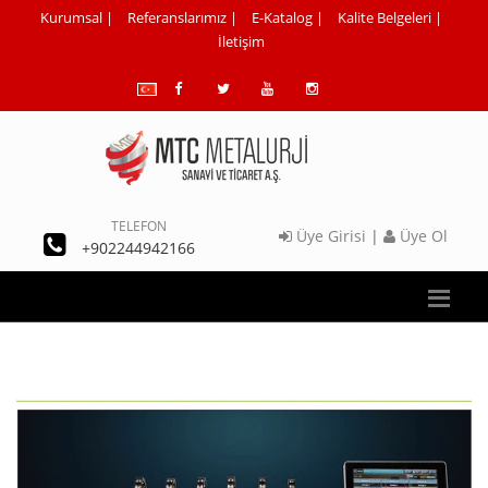
Kurumsal
|
Referanslarımız
|
E-Katalog
|
Kalite Belgeleri
|
İletişim
TELEFON
Üye Girisi
|
Üye Ol
+902244942166