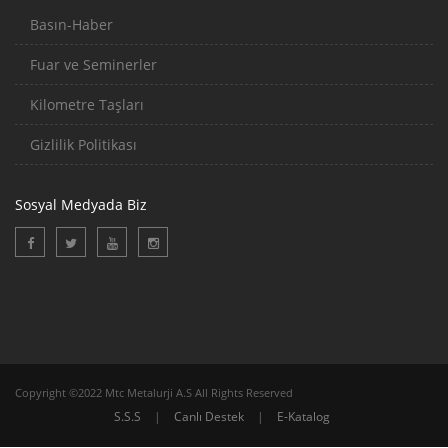
Basın-Haber
Fuar ve Seminerler
Kilometre Taşları
Gizlilik Politikası
Sosyal Medyada Biz
Copyright ©2022 Mtc Metalurji A.S All Rights Reserved
S.S.S
|
Canlı Destek
|
E-Katalog