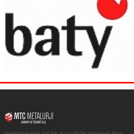
Alaaddinbey Mah. 635.Sok. No.17 NİLTİM Otomasyon Plaza