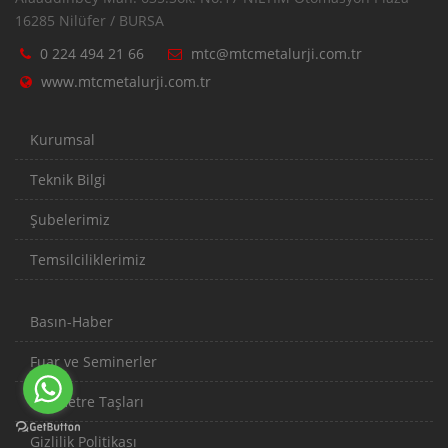
16285 Nilüfer / BURSA
0 224 494 21 66
mtc@mtcmetalurji.com.tr
www.mtcmetalurji.com.tr
Kurumsal
Teknik Bilgi
Şubelerimiz
Temsilciliklerimiz
Basın-Haber
Fuar ve Seminerler
Kilometre Taşları
Gizlilik Politikası