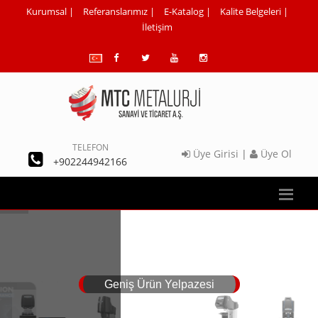
Kurumsal
|
Referanslarımız
|
E-Katalog
|
Kalite Belgeleri
|
İletişim
TELEFON
Üye Girisi
|
Üye Ol
+902244942166
Geniş Ürün Yelpazesi
DETAYLAR İÇİN İLETİŞİME GECİNİZ!