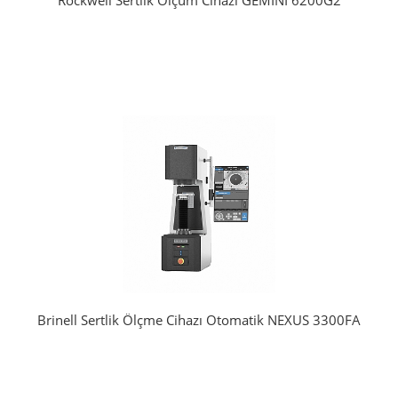
Rockwell Sertlik Ölçüm Cihazı GEMINI 6200G2
Brinell Sertlik Ölçme Cihazı Otomatik NEXUS 3300FA