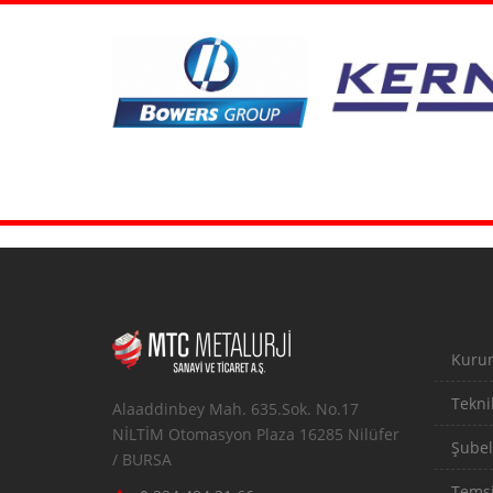
Kuru
Teknik
Alaaddinbey Mah. 635.Sok. No.17
NİLTİM Otomasyon Plaza 16285 Nilüfer
Şubel
/ BURSA
Temsi