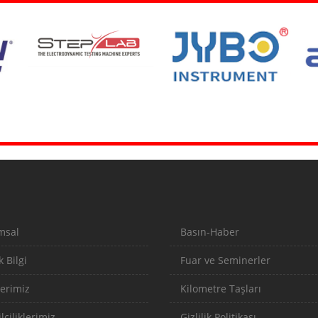
msal
Basın-Haber
 Bilgi
Fuar ve Seminerler
erimiz
Kilometre Taşları
lciliklerimiz
Gizlilik Politikası