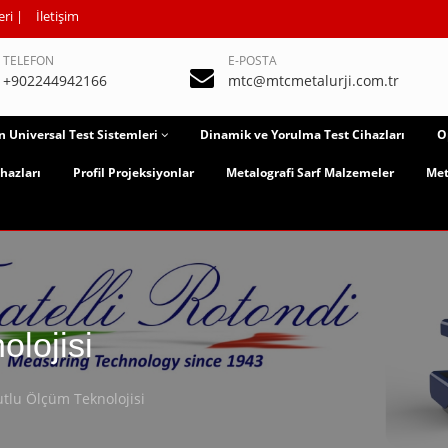
eri
|
İletişim
TELEFON
E-POSTA
+902244942166
mtc@mtcmetalurji.com.tr
n Universal Test Sistemleri
Dinamik ve Yorulma Test Cihazları
O
hazları
Profil Projeksiyonlar
Metalografi Sarf Malzemeler
Met
lojisi
tlu Ölçüm Teknolojisi