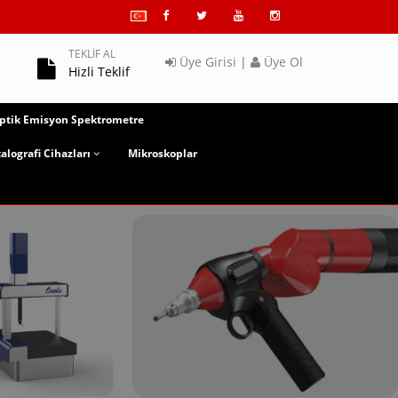
TEKLİF AL
Üye Girisi
|
Üye Ol
Hizli Teklif
ptik Emisyon Spektrometre
alografi Cihazları
Mikroskoplar