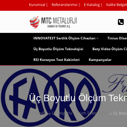
Kurumsal
|
Referanslarımız
|
E-Katalog
|
Kalite Belgel
INNOVATEST Sertlik Ölçüm Cihazları
Tinius Olse
Üç Boyutlu Ölçüm Teknolojisi
Baty Video Ölçüm Ci
RSI Korozyon Test Kabinleri
Kampanyalar
Üç Boyutlu Ölçüm Tekno
Anasayfa
Üç Boyutlu Ölçüm Teknolojisi
Üç Boyu